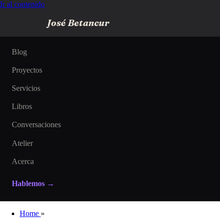
Ir al contenido
José Betancur
Blog
Proyectos
Servicios
Libros
Conversaciones
Atelier
Acerca
Hablemos →
Home
»