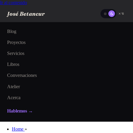
Ir al contenido
José Betancur
Blog
Proyectos
Servicios
Libros
Conversaciones
Atelier
Acerca
Hablemos →
Home
»