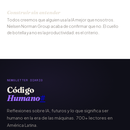
Construir sin entender
Todos creemos que alguien usa la IA mejor que nosotros.
Nielsen Norman Group acaba de confirmar que no. El cuello
de botella ya no es la productividad: es el criterio.
NEWSLETTER DIARIO
Código
Humano
#
Reflexiones sobre IA, futuros y lo que significa ser
humano en la era de las máquinas. 700+ lectores en
América Latina.