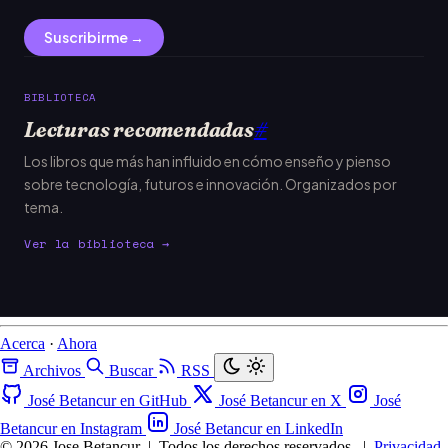
Suscribirme →
BIBLIOTECA
Lecturas recomendadas
#
Los libros que más han influido en cómo enseño y pienso
sobre tecnología, futuros e innovación. Organizados por
tema.
Ver la biblioteca →
Acerca
·
Ahora
Archivos
Buscar
RSS
José Betancur en GitHub
José Betancur en X
José
Betancur en Instagram
José Betancur en LinkedIn
© 2026 Jose Betancur
|
Todos los derechos reservados.
|
Privacidad