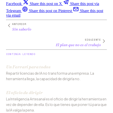
Facebook
Share this post on X
Share this post via
Telegram
Share this post on Pinterest
Share this post
via email
ANTERIOR
Sin saberlo
SIGUIENTE
El plan que no es el trabajo
CONTINÚA LEYENDO
Un Ferrari para todos
Repartir licencias de IA no transforma una empresa. La
herramienta llega, la capacidad de dirigirla no.
El oficio de dirigir
La Inteligencia Artesanal es el oficio de dirigir la herramienta en
vez de depender de ella. Es lo que tienes que poner tú para que
la IA valga la pena.