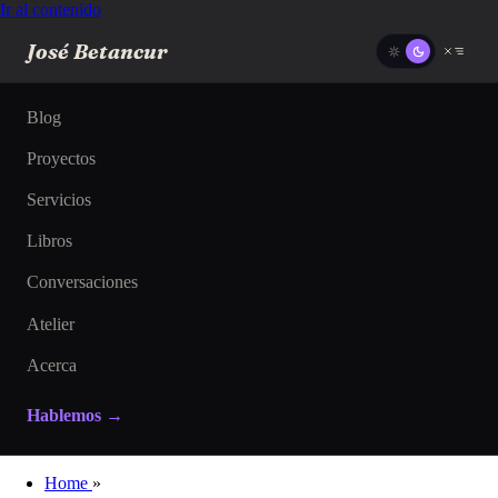
Ir al contenido
José Betancur
Blog
Proyectos
Servicios
Libros
Conversaciones
Atelier
Acerca
Hablemos →
Home
»