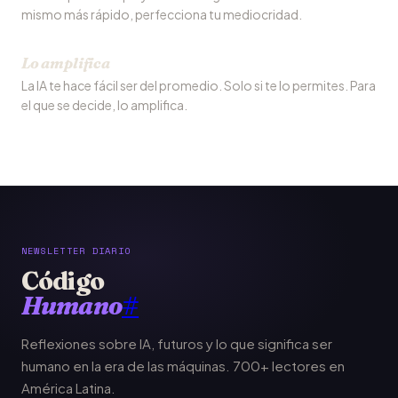
mismo más rápido, perfecciona tu mediocridad.
Lo amplifica
La IA te hace fácil ser del promedio. Solo si te lo permites. Para
el que se decide, lo amplifica.
NEWSLETTER DIARIO
Código
Humano
#
Reflexiones sobre IA, futuros y lo que significa ser
humano en la era de las máquinas. 700+ lectores en
América Latina.