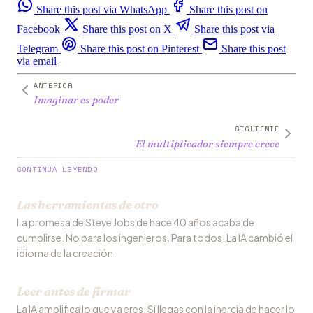
Share this post via WhatsApp
Share this post on
Facebook
Share this post on X
Share this post via
Telegram
Share this post on Pinterest
Share this post
via email
ANTERIOR
Imaginar es poder
SIGUIENTE
El multiplicador siempre crece
CONTINÚA LEYENDO
Las herramientas de otro
La promesa de Steve Jobs de hace 40 años acaba de
cumplirse. No para los ingenieros. Para todos. La IA cambió el
idioma de la creación.
Leer antes de firmar
La IA amplifica lo que ya eres. Si llegas con la inercia de hacer lo