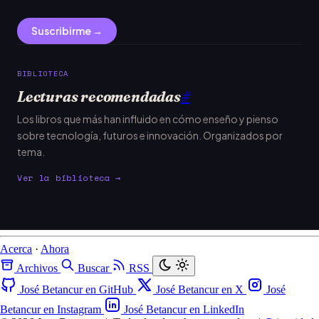
Suscribirme →
BIBLIOTECA
Lecturas recomendadas
#
Los libros que más han influido en cómo enseño y pienso
sobre tecnología, futuros e innovación. Organizados por
tema.
Ver la biblioteca →
Acerca
·
Ahora
Archivos
Buscar
RSS
José Betancur en GitHub
José Betancur en X
José
Betancur en Instagram
José Betancur en LinkedIn