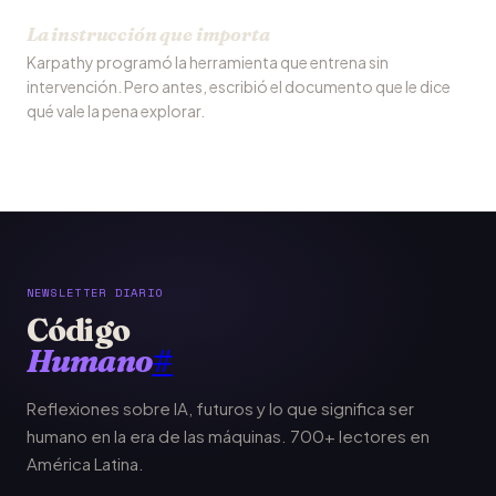
La instrucción que importa
Karpathy programó la herramienta que entrena sin
intervención. Pero antes, escribió el documento que le dice
qué vale la pena explorar.
NEWSLETTER DIARIO
Código
Humano
#
Reflexiones sobre IA, futuros y lo que significa ser
humano en la era de las máquinas. 700+ lectores en
América Latina.