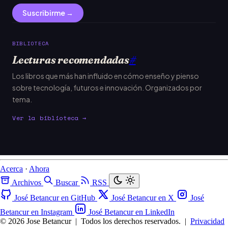
Suscribirme →
BIBLIOTECA
Lecturas recomendadas
#
Los libros que más han influido en cómo enseño y pienso
sobre tecnología, futuros e innovación. Organizados por
tema.
Ver la biblioteca →
Acerca
·
Ahora
Archivos
Buscar
RSS
José Betancur en GitHub
José Betancur en X
José
Betancur en Instagram
José Betancur en LinkedIn
© 2026 Jose Betancur
|
Todos los derechos reservados.
|
Privacidad