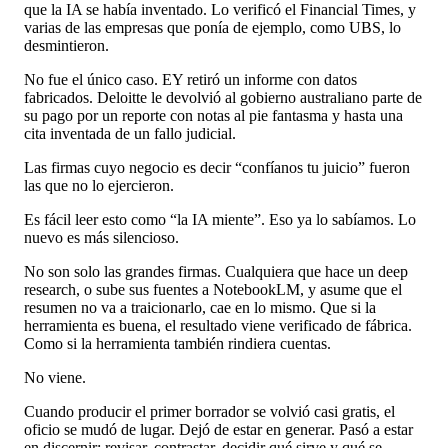
que la IA se había inventado. Lo verificó el Financial Times, y
varias de las empresas que ponía de ejemplo, como UBS, lo
desmintieron.
No fue el único caso. EY retiró un informe con datos
fabricados. Deloitte le devolvió al gobierno australiano parte de
su pago por un reporte con notas al pie fantasma y hasta una
cita inventada de un fallo judicial.
Las firmas cuyo negocio es decir “confíanos tu juicio” fueron
las que no lo ejercieron.
Es fácil leer esto como “la IA miente”. Eso ya lo sabíamos. Lo
nuevo es más silencioso.
No son solo las grandes firmas. Cualquiera que hace un deep
research, o sube sus fuentes a NotebookLM, y asume que el
resumen no va a traicionarlo, cae en lo mismo. Que si la
herramienta es buena, el resultado viene verificado de fábrica.
Como si la herramienta también rindiera cuentas.
No viene.
Cuando producir el primer borrador se volvió casi gratis, el
oficio se mudó de lugar. Dejó de estar en generar. Pasó a estar
en discernir: revisar, contrastar, decidir qué sirve y qué se