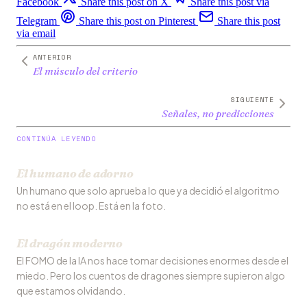
Facebook
Share this post on X
Share this post via
Telegram
Share this post on Pinterest
Share this post
via email
ANTERIOR
El músculo del criterio
SIGUIENTE
Señales, no predicciones
CONTINÚA LEYENDO
El humano de adorno
Un humano que solo aprueba lo que ya decidió el algoritmo
no está en el loop. Está en la foto.
El dragón moderno
El FOMO de la IA nos hace tomar decisiones enormes desde el
miedo. Pero los cuentos de dragones siempre supieron algo
que estamos olvidando.