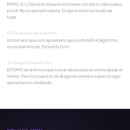
KPMG, EY y Deloitte retiraron informes con datos fabricados
por IA. No es que la IA mienta. Es que el oficio se mudó de
lugar.
El humano de adorno
Un humano que solo aprueba lo que ya decidió el algoritmo
no está en el loop. Está en la foto.
El dragón moderno
El FOMO de la IA nos hace tomar decisiones enormes desde el
miedo. Pero los cuentos de dragones siempre supieron algo
que estamos olvidando.
NEWSLETTER DIARIO