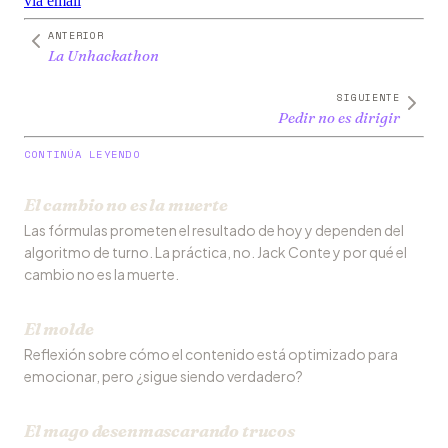
via email
ANTERIOR
La Unhackathon
SIGUIENTE
Pedir no es dirigir
CONTINÚA LEYENDO
El cambio no es la muerte
Las fórmulas prometen el resultado de hoy y dependen del
algoritmo de turno. La práctica, no. Jack Conte y por qué el
cambio no es la muerte.
El molde
Reflexión sobre cómo el contenido está optimizado para
emocionar, pero ¿sigue siendo verdadero?
El mago desenmascarando trucos