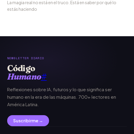
La magia real no está en el truco. Está en saber por qué lo
estás haciendo
NEWSLETTER DIARIO
Código
Humano
#
Reflexiones sobre IA, futuros y lo que significa ser
humano en la era de las máquinas. 700+ lectores en
América Latina.
Suscribirme →