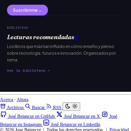
Suscribirme →
BIBLIOTECA
Lecturas recomendadas
#
Los libros que más han influido en cómo enseño y pienso
sobre tecnología, futuros e innovación. Organizados por
tema.
Ver la biblioteca →
Acerca
·
Ahora
Archivos
Buscar
RSS
José Betancur en GitHub
José Betancur en X
José
Betancur en Instagram
José Betancur en LinkedIn
© 2026 Jose Betancur
|
Todos los derechos reservados.
|
Privacidad