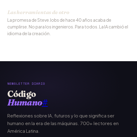
Las herramientas de otro
La promesa de Steve Jobs de hace 40 años acaba de
cumplirse. No para los ingenieros. Para todos. La IA cambió el
idioma de la creación.
NEWSLETTER DIARIO
Código
Humano
#
Reflexiones sobre IA, futuros y lo que significa ser
humano en la era de las máquinas. 700+ lectores en
América Latina.