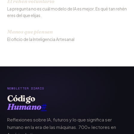
El rehén voluntario
La pregunta no es cuál modelo de IA es mejor. Es qué tan rehén
eres del que elijas.
Manos que piensan
El oficio de la Inteligencia Artesanal
NEWSLETTER DIARIO
Código
Humano
#
Reflexiones sobre IA, futuros y lo que significa ser
humano en la era de las máquinas. 700+ lectores en