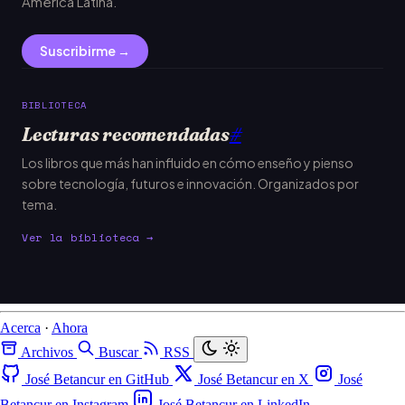
América Latina.
Suscribirme →
BIBLIOTECA
Lecturas recomendadas
#
Los libros que más han influido en cómo enseño y pienso
sobre tecnología, futuros e innovación. Organizados por
tema.
Ver la biblioteca →
Acerca
·
Ahora
Archivos
Buscar
RSS
José Betancur en GitHub
José Betancur en X
José
Betancur en Instagram
José Betancur en LinkedIn