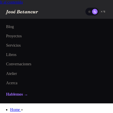
Ir al contenido
José Betancur
Blog
Proyectos
Servicios
Libros
Conversaciones
Atelier
Acerca
Hablemos →
Home
»